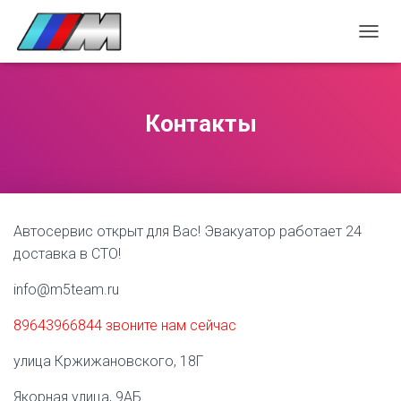
П
Е
Р
Е
К
Контакты
Л
Ю
Ч
И
Т
Ь
Автосервис открыт для Вас! Эвакуатор работает 24
Н
А
доставка в СТО!
В
И
info@m5team.ru
Г
А
89643966844 звоните нам сейчас
Ц
И
улица Кржижановского, 18Г
Ю
Якорная улица, 9АБ