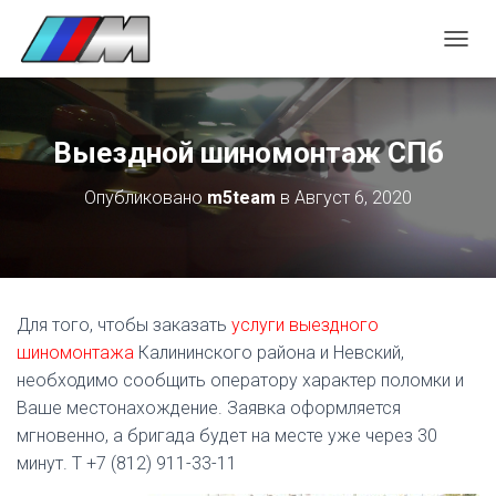
П
Е
Р
Е
К
Выездной шиномонтаж СПб
Л
Ю
Опубликовано
m5team
в
Август 6, 2020
Ч
И
Т
Ь
Н
А
Для того, чтобы заказать
услуги выездного
В
И
шиномонтажа
Калининского района и Невский,
Г
необходимо сообщить оператору характер поломки и
А
Ваше местонахождение. Заявка оформляется
Ц
мгновенно, а бригада будет на месте уже через 30
И
Ю
минут. Т +7 (812) 911-33-11