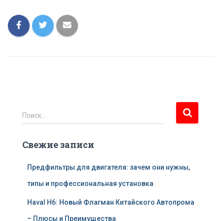
Н
Поиск…
а
й
Свежие записи
т
и
:
Предфильтры для двигателя: зачем они нужны,
типы и профессиональная установка
Haval H6: Новый Флагман Китайского Автопрома
– Плюсы и Преимущества