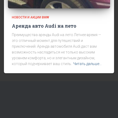
НОВОСТИ И АКЦИИ BMW
Аренда авто Audi на лето
Преимущества аренды Audi на лето Летнее время —
это отличный момент для путешествий и
приключений. Аренда автомобиля Audi даст вам
возможность насладиться не только высоким
уровнем комфорта, но и элегантным дизайном,
который подчеркивает ваш стиль.
Читать дальше…