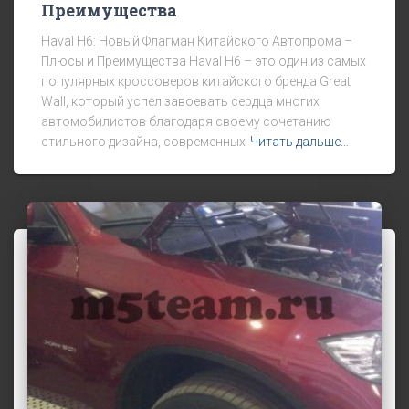
Преимущества
Haval H6: Новый Флагман Китайского Автопрома –
Плюсы и Преимущества Haval H6 – это один из самых
популярных кроссоверов китайского бренда Great
Wall, который успел завоевать сердца многих
автомобилистов благодаря своему сочетанию
стильного дизайна, современных
Читать дальше…