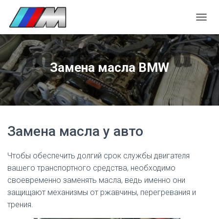
П
Е
Р
Е
К
Замена масла BMW
Л
Ю
Ч
И
Т
Ь
Н
Замена масла у авто
А
В
И
Чтобы обеспечить долгий срок службы двигателя
Г
вашего транспортного средства, необходимо
А
своевременно заменять масла, ведь именно они
Ц
защищают механизмы от ржавчины, перегревания и
И
Ю
трения.