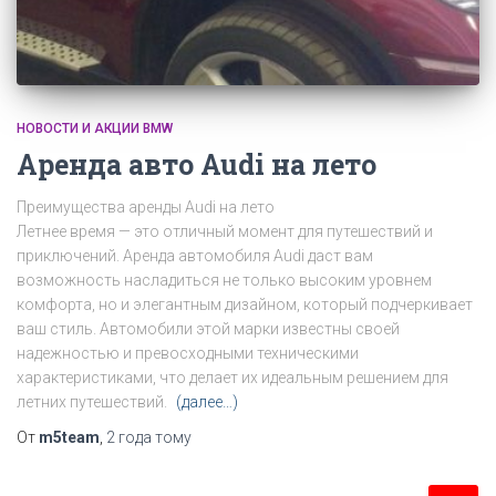
НОВОСТИ И АКЦИИ BMW
Аренда авто Audi на лето
Преимущества аренды Audi на лето
Летнее время — это отличный момент для путешествий и
приключений. Аренда автомобиля Audi даст вам
возможность насладиться не только высоким уровнем
комфорта, но и элегантным дизайном, который подчеркивает
ваш стиль. Автомобили этой марки известны своей
надежностью и превосходными техническими
характеристиками, что делает их идеальным решением для
летних путешествий.
(далее…)
От
m5team
,
2 года
тому