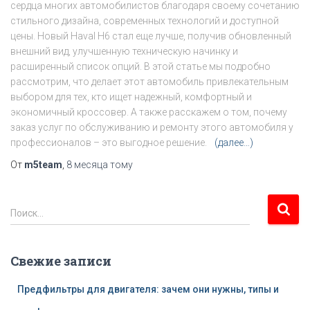
сердца многих автомобилистов благодаря своему сочетанию
стильного дизайна, современных технологий и доступной
цены. Новый Haval H6 стал еще лучше, получив обновленный
внешний вид, улучшенную техническую начинку и
расширенный список опций. В этой статье мы подробно
рассмотрим, что делает этот автомобиль привлекательным
выбором для тех, кто ищет надежный, комфортный и
экономичный кроссовер. А также расскажем о том, почему
заказ услуг по обслуживанию и ремонту этого автомобиля у
профессионалов – это выгодное решение.
(далее…)
От
m5team
,
8 месяца
тому
Н
Поиск…
а
й
т
Свежие записи
и
:
Предфильтры для двигателя: зачем они нужны, типы и