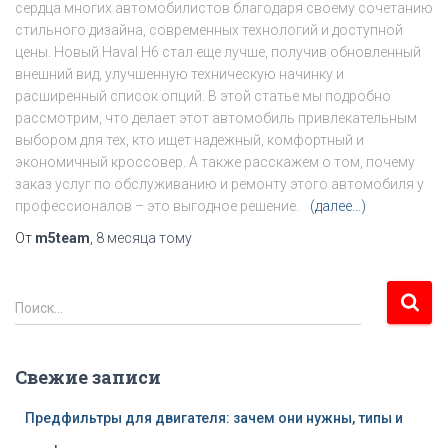
сердца многих автомобилистов благодаря своему сочетанию
стильного дизайна, современных технологий и доступной
цены. Новый Haval H6 стал еще лучше, получив обновленный
внешний вид, улучшенную техническую начинку и
расширенный список опций. В этой статье мы подробно
рассмотрим, что делает этот автомобиль привлекательным
выбором для тех, кто ищет надежный, комфортный и
экономичный кроссовер. А также расскажем о том, почему
заказ услуг по обслуживанию и ремонту этого автомобиля у
профессионалов – это выгодное решение.
(далее…)
От
m5team
,
8 месяца
тому
Н
Поиск…
а
й
т
Свежие записи
и
:
Предфильтры для двигателя: зачем они нужны, типы и