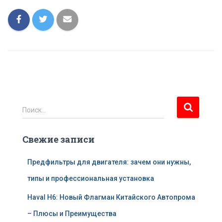
Н
Поиск…
а
й
Свежие записи
т
и
:
Предфильтры для двигателя: зачем они нужны,
типы и профессиональная установка
Haval H6: Новый Флагман Китайского Автопрома
– Плюсы и Преимущества